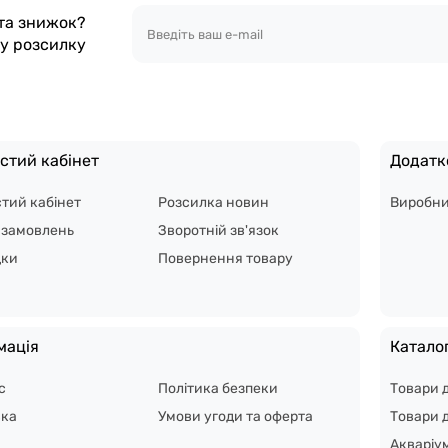
 та знижок?
шу розсилку
стий кабінет
Додатк
тий кабінет
Розсилка новин
Виробн
я замовлень
Зворотній зв'язок
дки
Повернення товару
мація
Катало
с
Політика безпеки
Товари 
вка
Умови угоди та оферта
Товари д
Акваріу