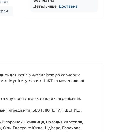
Безплатна
штет
Детальніше:
Доста
вка
ерви
одить для котів з чутливістю до харчових
хист імунітету, захист ШКТ та мочеполової
ють чутливість до харчових інгредієнтів.
льні інгредієнти. БЕЗ ГЛЮТЕНУ, ПШЕНИЦІ,
чний порошок, Сочевиця, Солодка картопля,
, Сіль, Екстракт Юкка Шідігера, Горохове