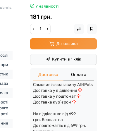
У наявності
дієнтів.
181 грн.
До кошика
рослі
Купити в 1 клік
корм
стик
Доставка
Оплата
нада
Самовивіз з магазину All4Pets
Доставка у відділення
ичка
Доставка у поштомат
Доставка кур`єром
рсті
овго
На відділення: від 699
рсті
грн. Безплатна
ання
До поштоматів: від 699 грн.