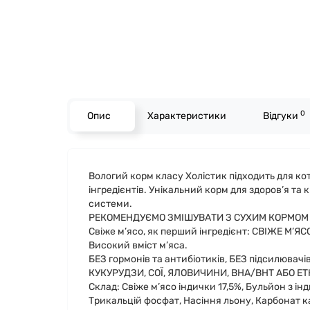
0
Опис
Характеристики
Відгуки
Вологий корм класу Холістик підходить для коті
інгредієнтів. Унікальний корм для здоров’я та
системи.
РЕКОМЕНДУЄМО ЗМІШУВАТИ З СУХИМ КОРМОМ O
Свіже м’ясо, як перший інгредієнт: СВІЖЕ М’ЯС
Високий вміст м’яса.
БЕЗ гормонів та антибіотиків, БЕЗ підсилювачі
КУКУРУДЗИ, СОЇ, ЯЛОВИЧИНИ, BHA/BHT АБО ET
Склад: Свіже м’ясо індички 17,5%, Бульйон з і
Трикальцій фосфат, Насіння льону, Карбонат ка