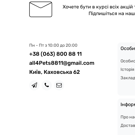
Хочете бути в курсі всіх акцій
Підпишіться на на
Пн - Пт з 10:00 до 20:00
Особи
+38 (063) 800 88 11
Особис
all4Pets8811@gmail.com
Історі
Київ, Каховська 62
Закла
Інфор
Про на
Доста