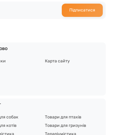
Підписатися
ово
ики
Карта сайту
г
для собак
Товари для птахів
ля котів
Товари для гризунів
містика
Тераріумістика