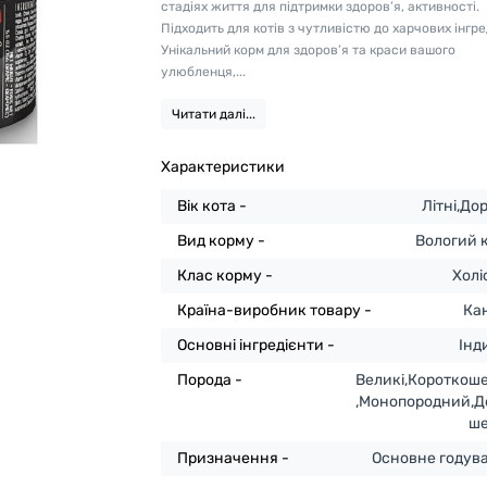
стадіях життя для підтримки здоров’я, активності.
Підходить для котів з чутливістю до харчових інгре
Унікальний корм для здоров’я та краси вашого
улюбленця,...
Читати далі...
Характеристики
Вік кота -
Літні,До
Вид корму -
Вологий 
Клас корму -
Холі
Країна-виробник товару -
Ка
Основні інгредієнти -
Інд
Порода -
Великі,Короткоше
,Монопородний,Д
ше
Призначення -
Основне годув