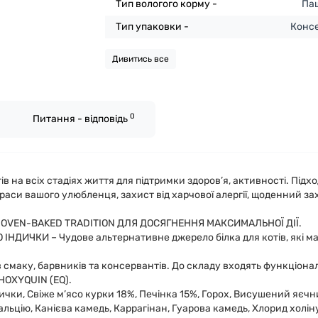
Тип вологого корму -
Па
Тип упаковки -
Конс
Дивитись все
0
Питання - відповідь
в на всіх стадіях життя для підтримки здоров’я, активності. Підх
 краси вашого улюбленця, захист від харчової алергії, щоденний за
VEN-BAKED TRADITION ДЛЯ ДОСЯГНЕННЯ МАКСИМАЛЬНОЇ ДІЇ.
О ІНДИЧКИ – Чудове альтернативне джерело білка для котів, які ма
в смаку, барвників та консервантів. До складу входять функціона
HOXYQUIN (EQ).
ндички, Свіже м’ясо курки 18%, Печінка 15%, Горох, Висушений яє
льцію, Канієва камедь, Каррагінан, Гуарова камедь, Хлорид холіну