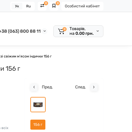
0
0
Особистий кабінет
Ук
Ru
Товарів,
0
+38 (063) 800 88 11
на
0.00 грн.
зі свіжим м’ясом індички 156 г
и 156 г
Пред.
След.
156 г
 всіх