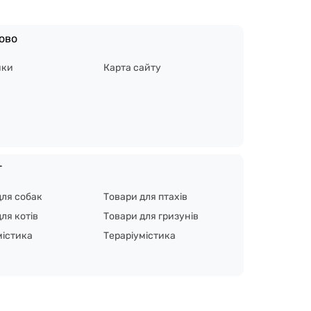
ово
ики
Карта сайту
г
для собак
Товари для птахів
ля котів
Товари для гризунів
містика
Тераріумістика