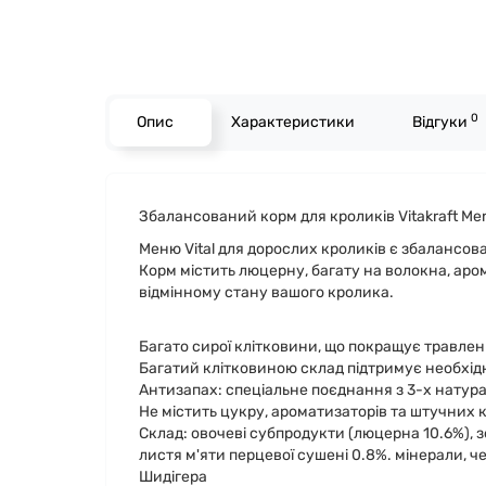
0
Опис
Характеристики
Відгуки
Збалансований корм для кроликів Vitakraft Menu
Меню Vital для дорослих кроликів є збалансов
Корм містить люцерну, багату на волокна, аром
відмінному стану вашого кролика.
Багато сирої клітковини, що покращує травле
Багатий клітковиною склад підтримує необхід
Антизапах: спеціальне поєднання з 3-х натура
Не містить цукру, ароматизаторів та штучних 
Склад: овочеві субпродукти (люцерна 10.6%), з
листя м'яти перцевої сушені 0.8%. мінерали, че
Шидігера