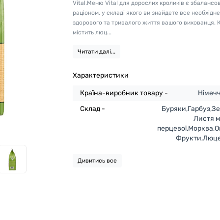
Vital.Меню Vital для дорослих кроликів є збаланс
раціоном, у складі якого ви знайдете все необхідн
здорового та тривалого життя вашого вихованця. 
містить люц...
Читати далі...
Характеристики
Країна-виробник товару -
Німеч
Склад -
Буряки,Гарбуз,Зе
Листя м
перцевої,Морква,О
Фрукти,Люц
Дивитись все