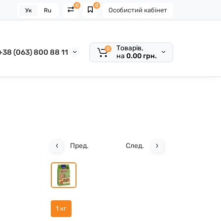
0
0
Особистий кабінет
Ук
Ru
Товарів,
0
+38 (063) 800 88 11
на
0.00 грн.
Пред.
След.
1 кг