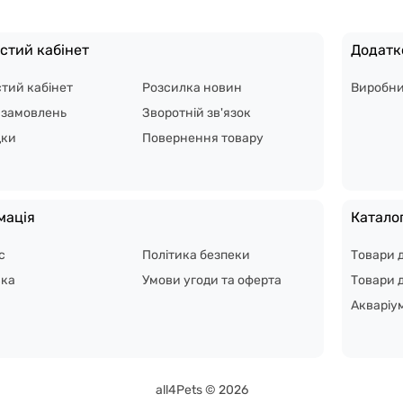
стий кабінет
Додатк
тий кабінет
Розсилка новин
Виробн
я замовлень
Зворотній зв'язок
дки
Повернення товару
мація
Катало
с
Політика безпеки
Товари 
вка
Умови угоди та оферта
Товари д
Акваріу
all4Pets © 2026