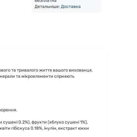
Безплатна
Детальніше:
Доста
вка
рового та тривалого життя вашого вихованця.
 мінерали та мікроелементи сприяють
ворення.
и сушені 0.2%), фрукти (яблуко сушені 1%),
віти гібіскуса 0.18%, інулін, екстракт юкки