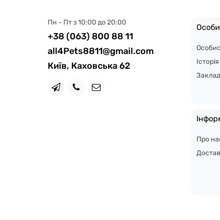
Пн - Пт з 10:00 до 20:00
Особи
+38 (063) 800 88 11
Особис
all4Pets8811@gmail.com
Історі
Київ, Каховська 62
Закла
Інфор
Про на
Доста