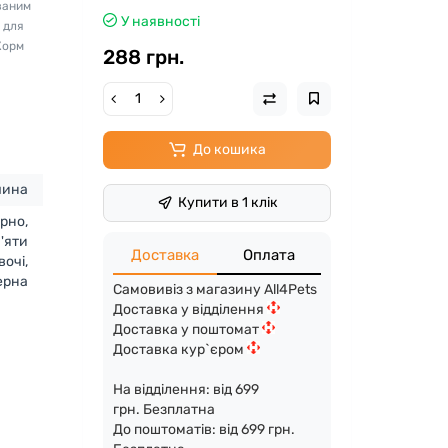
ованим
У наявності
е для
Корм
288 грн.
До кошика
чина
Купити в 1 клік
рно,
'яти
Доставка
Оплата
вочі,
ерна
Самовивіз з магазину All4Pets
Доставка у відділення
Доставка у поштомат
Доставка кур`єром
На відділення: від 699
грн. Безплатна
До поштоматів: від 699 грн.