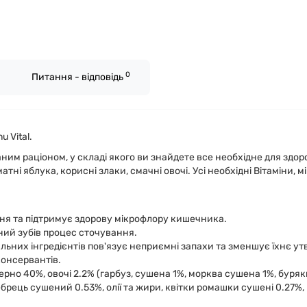
0
Питання - відповідь
 Vital.
аним раціоном, у складі якого ви знайдете все необхідне для здо
атні яблука, корисні злаки, смачні овочі. Усі необхідні Вітаміни,
ння та підтримує здорову мікрофлору кишечника.
ний зубів процес сточування.
льних інгредієнтів пов'язує неприємні запахи та зменшує їхнє ут
консервантів.
ерно 40%, овочі 2.2% (гарбуз, сушена 1%, морква сушена 1%, буряк
брець сушений 0.53%, олії та жири, квітки ромашки сушені 0.27%, к