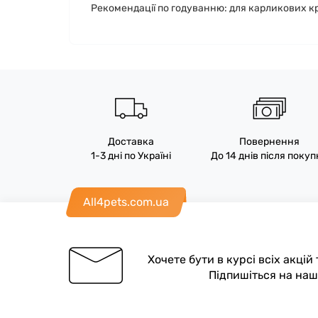
Рекомендації по годуванню: для карликових крол
Доставка
Повернення
1-3 дні по Україні
До 14 днів після поку
All4pets.com.ua
Хочете бути в курсі всіх акцій
Підпишіться на на