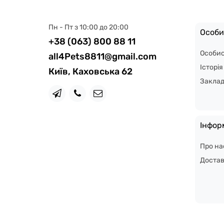
Пн - Пт з 10:00 до 20:00
Особи
+38 (063) 800 88 11
Особис
all4Pets8811@gmail.com
Історі
Київ, Каховська 62
Закла
Інфор
Про на
Доста