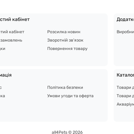
стий кабінет
Додатк
тий кабінет
Розсилка новин
Виробн
я замовлень
Зворотній зв'язок
дки
Повернення товару
мація
Катало
с
Політика безпеки
Товари 
вка
Умови угоди та оферта
Товари д
Акваріу
all4Pets © 2026