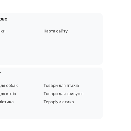
ово
ики
Карта сайту
г
для собак
Товари для птахів
ля котів
Товари для гризунів
містика
Тераріумістика