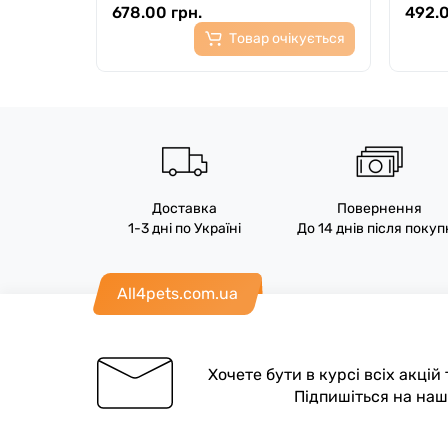
678.00 грн.
492.0
Товар очікується
Доставка
Повернення
1-3 дні по Україні
До 14 днів після поку
All4pets.com.ua
Хочете бути в курсі всіх акцій
Підпишіться на на