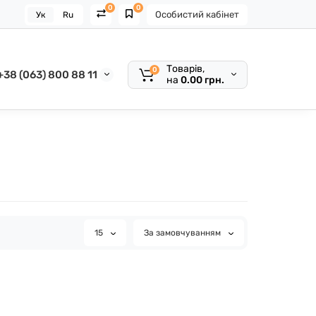
0
0
Особистий кабінет
Ук
Ru
Товарів,
0
+38 (063) 800 88 11
на
0.00 грн.
15
За замовчуванням