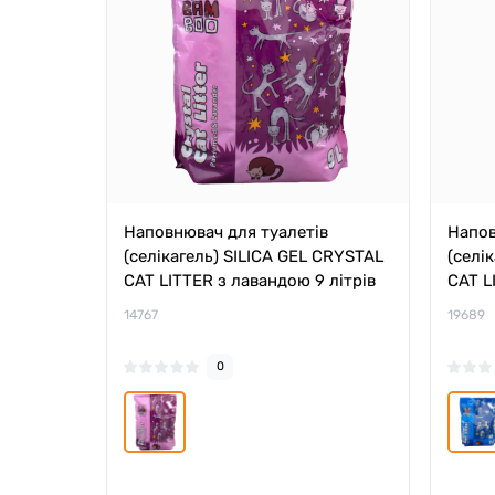
Наповнювач для туалетів
Напов
(селікагель) SILICA GEL CRYSTAL
(селі
CAT LITTER з лавандою 9 літрів
CAT LI
14767
19689
0