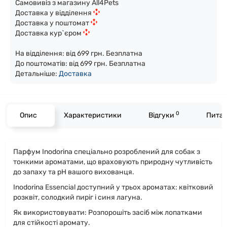
Самовивіз з магазину All4Pets
Доставка у відділення
Доставка у поштомат
Доставка кур`єром
На відділення: від 699 грн. Безплатна
До поштоматів: від 699 грн. Безплатна
Детальніше:
Доста
вка
0
Опис
Характеристики
Відгуки
Питан
Парфум Inodorina спеціально розроблений для собак з
тонкими ароматами, що враховують природну чутливість
до запаху та pH вашого вихованця.
Inodorina Essencial доступний у трьох ароматах: квітковий
розквіт, солодкий пиріг і синя лагуна.
Як використовувати: Розпорошіть засіб між лопатками
для стійкості аромату.