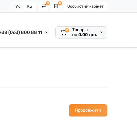
0
0
Особистий кабінет
Ук
Ru
Товарів,
0
+38 (063) 800 88 11
на
0.00 грн.
Продовжити