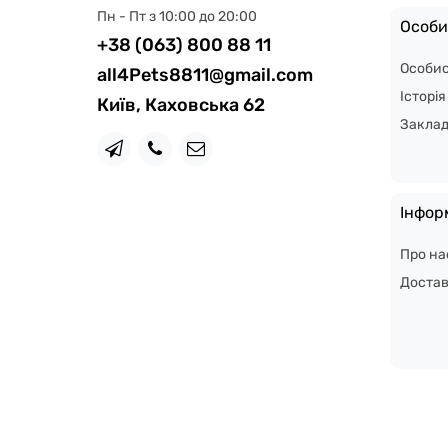
Пн - Пт з 10:00 до 20:00
Особи
+38 (063) 800 88 11
Особис
all4Pets8811@gmail.com
Історі
Київ, Каховська 62
Закла
Інфор
Про на
Доста