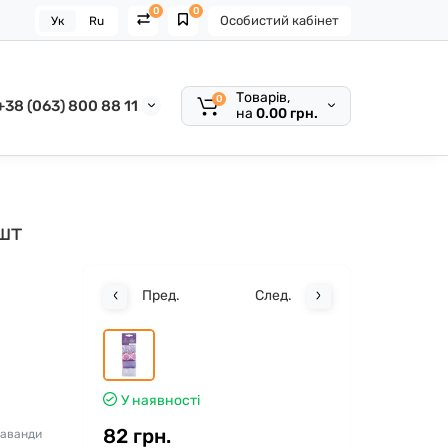
0
0
Особистий кабінет
Ук
Ru
Товарів,
0
+38 (063) 800 88 11
на
0.00 грн.
шт
Пред.
След.
У наявності
82 грн.
лаванди