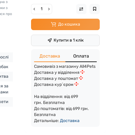
дна з
нки з
ися про
До кошика
Купити в 1 клік
Доставка
Оплата
ослі
Самовивіз з магазину All4Pets
обак
Доставка у відділення
итва
Доставка у поштомат
Доставка кур`єром
я за
ками
На відділення: від 699
кети
грн. Безплатна
До поштоматів: від 699 грн.
Безплатна
Детальніше:
Доста
вка