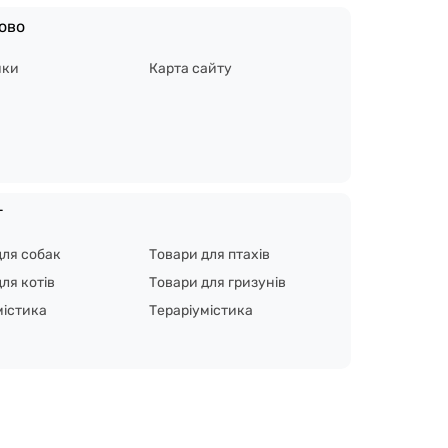
ово
ики
Карта сайту
г
для собак
Товари для птахів
ля котів
Товари для гризунів
містика
Тераріумістика