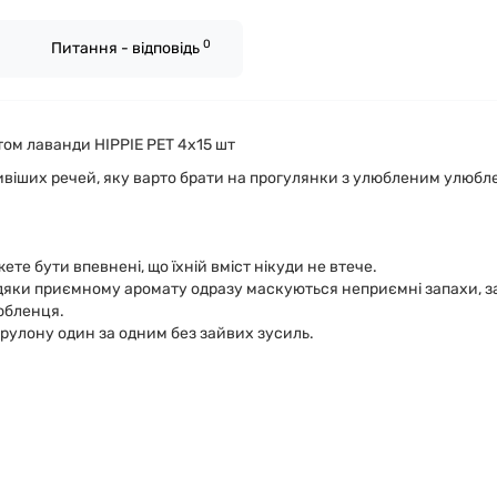
0
Питання - відповідь
ом лаванди HIPPIE PET 4х15 шт
ивіших речей, яку варто брати на прогулянки з улюбленим улюбл
те бути впевнені, що їхній вміст нікуди не втече.
дяки приємному аромату одразу маскуються неприємні запахи, за
юбленця.
рулону один за одним без зайвих зусиль.