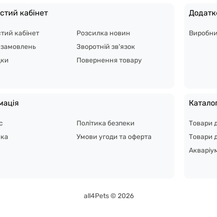
стий кабінет
Додатк
тий кабінет
Розсилка новин
Виробн
я замовлень
Зворотній зв'язок
дки
Повернення товару
мація
Катало
с
Політика безпеки
Товари 
вка
Умови угоди та оферта
Товари д
Акваріу
all4Pets © 2026