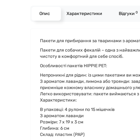
0
Опис
Характеристики
Відгуки
Пакети для прибирання за тваринами з аромат
Пакети для собачих фекалій – одна з найважл
чистоту в комфортний для себе спосіб.
Особливості пакетів HIPPIE PET:
Непроникні для рідин: із цими пакетами ви може
З ароматом лаванди, лимона або троянди: зав
приємніше кожному власнику домашнього ул
Легко використовувати: пакети виймаються з 
Характеристики:
В упаковці: 4 рулони по 15 мішечків
З ароматом лаванди
Розміри: 7 х 19 х 3 см
Глибина: 6 см
Склад: пластик (PAP)