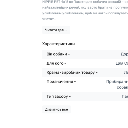
HIPPIE PET 4х15 штПакети для собачих фекалій – о
найважливіших речей, яку варто брати на прогуля
улюбленим улюбленцем, щоб ви могли попіклуват
чистот...
Читати далі...
Характеристики
Вік собаки -
Дор
Для кого -
Для С
Країна-виробник товару -
Л
Призначення -
Прибиранн
соба
Тип засобу -
Па
Дивитись все