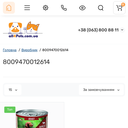
0
+38 (063) 800 88 11
Головна
Виробник
8009470012614
8009470012614
15
За замовчуванням
Топ