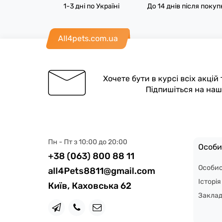
1-3 дні по Україні
До 14 днів після поку
All4pets.com.ua
Хочете бути в курсі всіх акцій
Підпишіться на на
Пн - Пт з 10:00 до 20:00
Особи
+38 (063) 800 88 11
Особис
all4Pets8811@gmail.com
Історі
Київ, Каховська 62
Закла