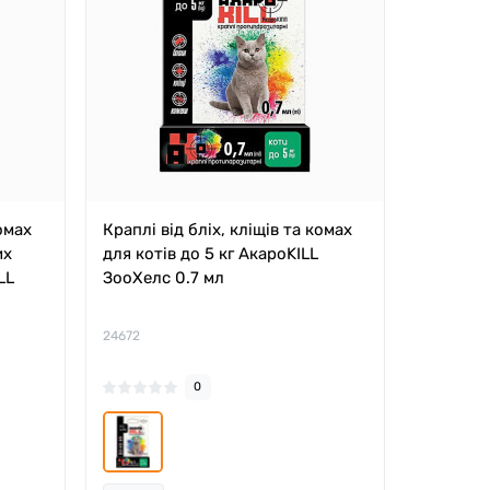
комах
Краплі від бліх, кліщів та комах
их
для котів до 5 кг АкароKILL
LL
ЗооХелс 0.7 мл
24672
0