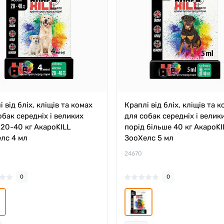
 від бліх, кліщів та комах
Краплі від бліх, кліщів та 
обак середніх і великих
для собак середніх і велик
 20-40 кг АкароKILL
порід більше 40 кг АкароKI
лс 4 мл
ЗооХелс 5 мл
24670
0
0