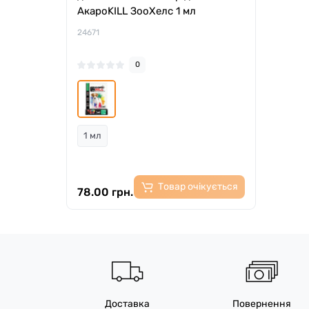
АкароKILL ЗооХелс 1 мл
24671
0
1 мл
Товар очікується
78.00 грн.
Доставка
Повернення