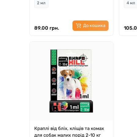
2 мл
4 мл
До кошика
89.00 грн.
105.0
Краплі від бліх, кліщів та комах
для собак малих порід 2-10 кг