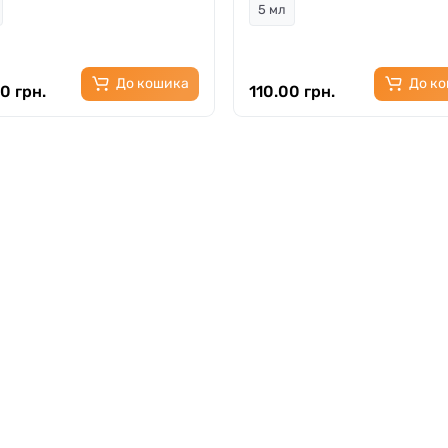
5 мл
До кошика
До к
0 грн.
110.00 грн.