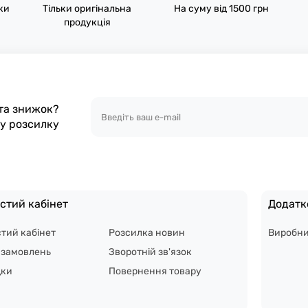
пки
Тільки оригінальна
На суму від 1500 грн
продукція
 та знижок?
шу розсилку
стий кабінет
Додатк
тий кабінет
Розсилка новин
Виробн
я замовлень
Зворотній зв'язок
дки
Повернення товару