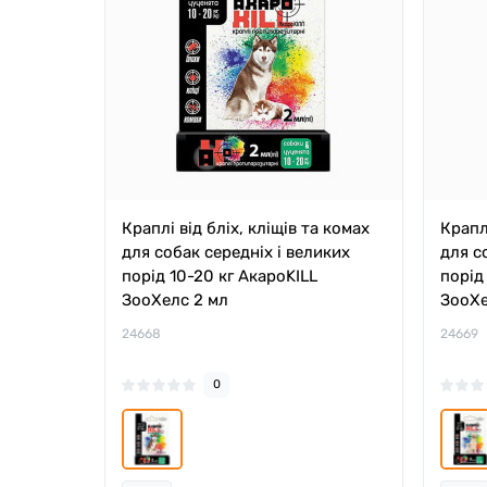
Краплі від бліх, кліщів та комах
Краплі
для собак середніх і великих
для с
порід 10-20 кг АкароKILL
порід
ЗооХелс 2 мл
ЗооХе
24668
24669
0