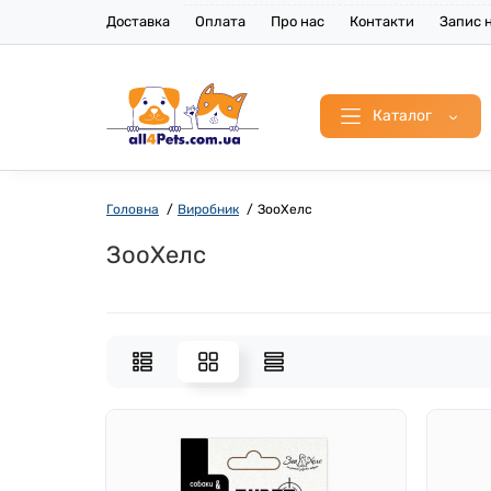
Доставка
Оплата
Про нас
Контакти
Запис н
Каталог
Головна
Виробник
ЗооХелс
ЗооХелс