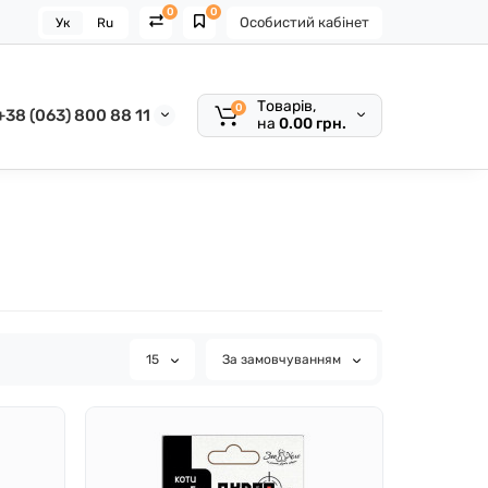
0
0
Особистий кабінет
Ук
Ru
Товарів,
0
+38 (063) 800 88 11
на
0.00 грн.
15
За замовчуванням