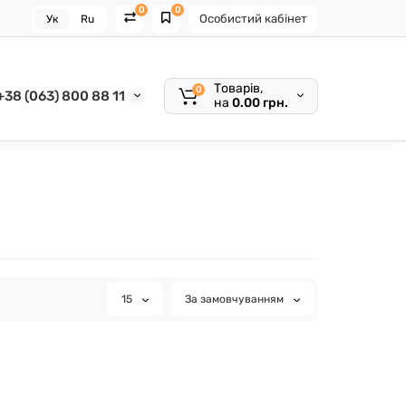
0
0
Особистий кабінет
Ук
Ru
Товарів,
0
+38 (063) 800 88 11
на
0.00 грн.
15
За замовчуванням