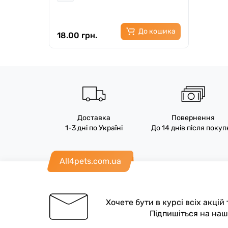
До кошика
18.00 грн.
Доставка
Повернення
1-3 дні по Україні
До 14 днів після поку
All4pets.com.ua
Хочете бути в курсі всіх акцій
Підпишіться на на