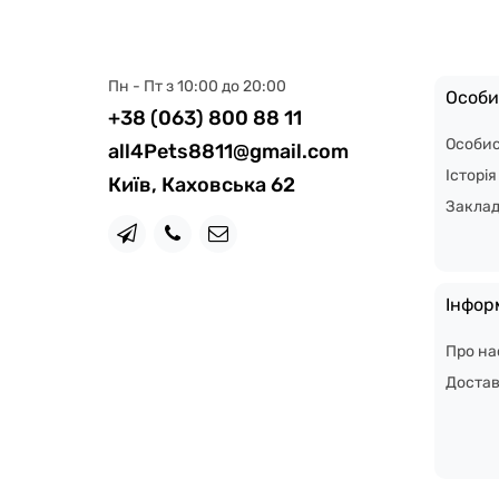
Пн - Пт з 10:00 до 20:00
Особи
+38 (063) 800 88 11
Особис
all4Pets8811@gmail.com
Історі
Київ, Каховська 62
Закла
Інфор
Про на
Доста