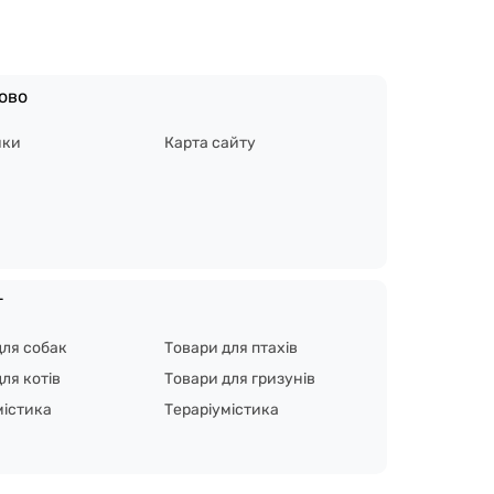
ово
ики
Карта сайту
г
для собак
Товари для птахів
ля котів
Товари для гризунів
містика
Тераріумістика