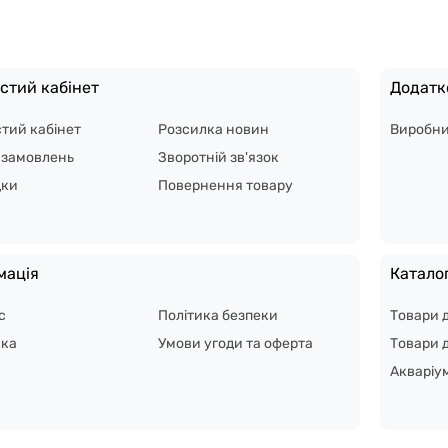
стий кабінет
Додатк
тий кабінет
Розсилка новин
Виробн
я замовлень
Зворотній зв'язок
дки
Повернення товару
мація
Катало
с
Політика безпеки
Товари 
вка
Умови угоди та оферта
Товари д
Акваріу