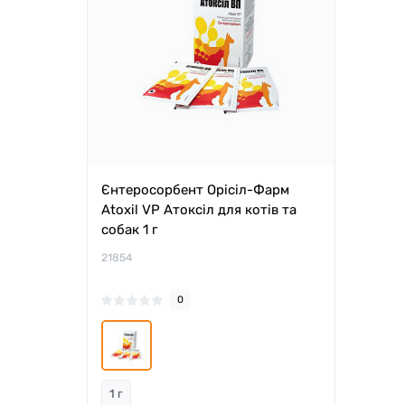
Єнтеросорбент Орісіл-Фарм
Atoxil VP Атоксіл для котів та
собак 1 г
21854
0
1 г